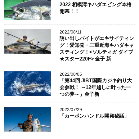
2022 相模湾キハダエビング本格
開幕！！
2022/08/11
誘い出しバイトがエキサイティン
グ！愛知発・三重近海キハダキャ
スティング！<ソルティガ ダイブ
★スター220F> 金子 新
2022/08/05
「第44回 JIBT国際カジキ釣り大
会参戦！ ～12年越しに叶った一
つの夢～」金子新
2022/07/29
「カーボンハンドル開発秘話」