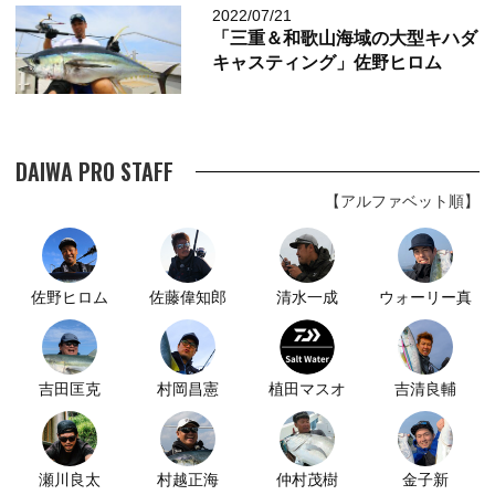
2022/07/21
「三重＆和歌山海域の大型キハダ
キャスティング」佐野ヒロム
DAIWA PRO STAFF
【アルファベット順】
佐野ヒロム
佐藤偉知郎
清水一成
ウォーリー真
吉田匡克
村岡昌憲
植田マスオ
吉清良輔
瀬川良太
村越正海
仲村茂樹
金子新