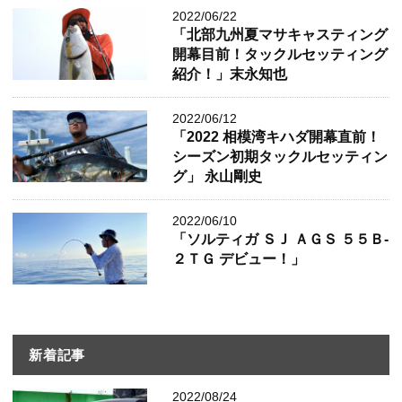
2022/06/22
「北部九州夏マサキャスティング
開幕目前！タックルセッティング
紹介！」末永知也
2022/06/12
「2022 相模湾キハダ開幕直前！
シーズン初期タックルセッティン
グ」 永山剛史
2022/06/10
「ソルティガ ＳＪ ＡＧＳ ５５Ｂ-
２ＴＧ デビュー！」
新着記事
2022/08/24